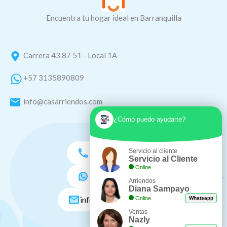
Encuentra tu hogar ideal en Barranquilla
Carrera 43 87 51 - Local 1A
+57 3135890809
info@casarriendos.com
¿Cómo puedo ayudarte?
Servicio al cliente
+57 3135890809
Servicio al Cliente
Online
+57 3005046548
Arriendos
Diana Sampayo
info@casarriendos.com
Online
Whatsapp
Ventas
Nazly