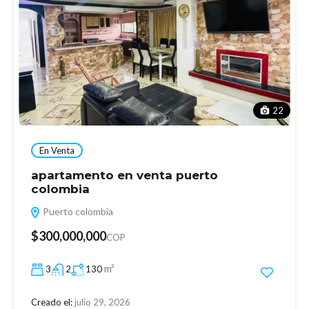
22
En Venta
apartamento en venta puerto
colombia
Puerto colombia
$300,000,000
COP
m²
3
2
130
Creado el:
julio 29, 2026