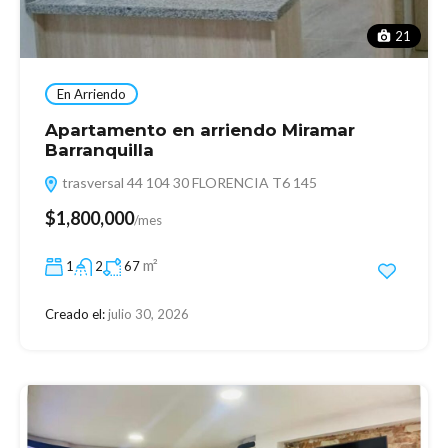
21
En Arriendo
Apartamento en arriendo Miramar
Barranquilla
trasversal 44 104 30 FLORENCIA T6 145
$1,800,000
/mes
m²
1
2
67
Creado el:
julio 30, 2026