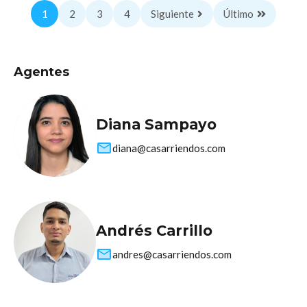
1
2
3
4
Siguiente
Último
Agentes
Diana Sampayo
diana@casarriendos.com
Andrés Carrillo
andres@casarriendos.com