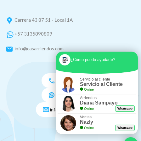
Carrera 43 87 51 - Local 1A
+57 3135890809
info@casarriendos.com
¿Cómo puedo ayudarte?
Servicio al cliente
+57 3135890809
Servicio al Cliente
Online
+57 3005046548
Arriendos
Diana Sampayo
info@casarriendos.com
Online
Whatsapp
Ventas
Nazly
Online
Whatsapp