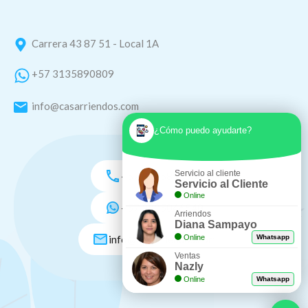
Carrera 43 87 51 - Local 1A
+57 3135890809
info@casarriendos.com
¿Cómo puedo ayudarte?
Servicio al cliente
+57 3135890809
Servicio al Cliente
Online
+57 3005046548
Arriendos
Diana Sampayo
info@casarriendos.com
Online
Whatsapp
Ventas
Nazly
Online
Whatsapp